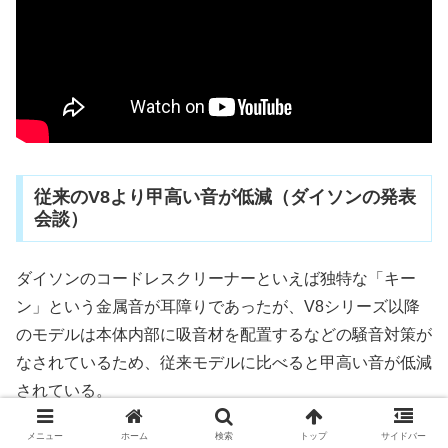
従来のV8より甲高い音が低減（ダイソンの発表
会談）
ダイソンのコードレスクリーナーといえば独特な「キー
ン」という金属音が耳障りであったが、V8シリーズ以降
のモデルは本体内部に吸音材を配置するなどの騒音対策が
なされているため、従来モデルに比べると甲高い音が低減
されている。
メニュー
ホーム
検索
トップ
サイドバー
ダイソンによると、V8 Slimは従来V8よりさらに甲高い音