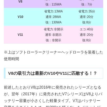
V8
強：115WA
強：7分
省電力:13WA
省電力:35分
V10
通常:28WA
通常:20分
強：130WA
強:8分
省電力:非開示
エコ:40分
V11
通常:非開示
通常:20分
強：非開示
強:8分
※上はソフトローラークリーナーヘッドローラを装着した
使用時間
V8の吸引力は最新のV10やV11に匹敵する！？
前述したとおりV8は2016年に発売されたシリーズとなる
が、翌年（2017年）に発売されたV7シリーズはV8よりバ
ッテリー容量が小さくした軽量タイプ。V7はバッテリー