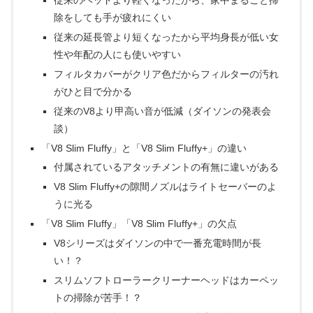
従来のヘッドより軽くなったから、家中まるごと掃
除をしても手が疲れにくい
従来の延長管より短くなったから平均身長が低い女
性や年配の人にも使いやすい
フィルタカバーがクリア色だからフィルターの汚れ
がひと目で分かる
従来のV8より甲高い音が低減（ダイソンの発表会
談）
「V8 Slim Fluffy」と「V8 Slim Fluffy+」の違い
付属されているアタッチメントの有無に違いがある
V8 Slim Fluffy+の隙間ノズルはライトセーバーのよ
うに光る
「V8 Slim Fluffy」「V8 Slim Fluffy+」の欠点
V8シリーズはダイソンの中で一番充電時間が長
い！？
スリムソフトローラークリーナーヘッドはカーペッ
トの掃除が苦手！？