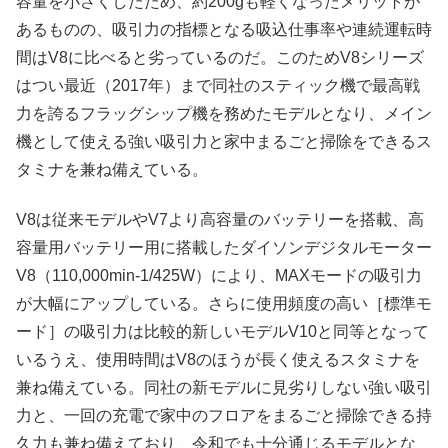
容量を小さくしたため、約200gも軽くなったメリットが
あるものの、吸引力の指標となる吸込仕事率や連続運転時
間はV8に比べると劣っているのだ。このためV8シリーズ
はつい最近（2017年）まで同社のスティック機で最高戦
力を誇るフラッグシップ機を務めたモデルとなり、メイン
機として使える強い吸引力と家中まるごと掃除をできるス
タミナを兼ね備えている。
V8は従来モデルやV7より高容量のバッテリーを搭載、高
容量用バッテリー用に搭載したダイソンデジタルモーター
V8（110,000min-1/425W）により、MAXモードの吸引力
が大幅にアップしている。さらに使用頻度の高い［標準モ
ード］の吸引力は比較的新しいモデルV10と同等となって
いるうえ、使用時間はV8のほうが長く使えるスタミナを
兼ね備えている。同社の新モデルに見劣りしない強い吸引
力と、一回の充電で家中のフロアをまるごと掃除できる持
久力も兼ね備えており、令和でも十分通じるモデルとな