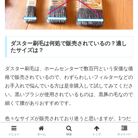
ダスター刷毛は何処で販売されているの？適し
たサイズは？
ダスター刷毛は、ホームセンターで数百円という安価な価
格で販売されているので、わずらわしいフィルターなどの
お手入れで悩んでいる方は是非購入して試してみてくださ
い。黒いブラシが使用されているものは、黒豚の毛なので
細くて腰がありおすすめです。
色々なサイズが販売されており迷うと思いますが、1つだ
け購入するのであれば、刷毛の幅が1～1.5イン
メニュー
ホーム
検索
トップ
サイドバー
(2.54~3.81cm)のサイズのものがおすすめです。逆に写真