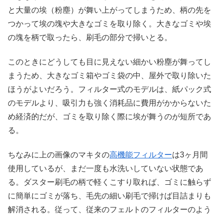
と大量の埃（粉塵）が舞い上がってしまうため、柄の先を
つかって埃の塊や大きなゴミを取り除く。大きなゴミや埃
の塊を柄で取ったら、刷毛の部分で掃いとる。
このときにどうしても目に見えない細かい粉塵が舞ってし
まうため、大きなゴミ箱やゴミ袋の中、屋外で取り除いた
ほうがよいだろう。フィルター式のモデルは、紙パック式
のモデルより、吸引力も強く消耗品に費用がかからないた
め経済的だが、ゴミを取り除く際に埃が舞うのが短所であ
る。
ちなみに上の画像のマキタの
高機能フィルター
は3ヶ月間
使用しているが、まだ一度も水洗いしていない状態であ
る。ダスター刷毛の柄で軽くこすり取れば、ゴミに触らず
に簡単にゴミが落ち、毛先の細い刷毛で掃けば目詰まりも
解消される。従って、従来のフェルトのフィルターのよう