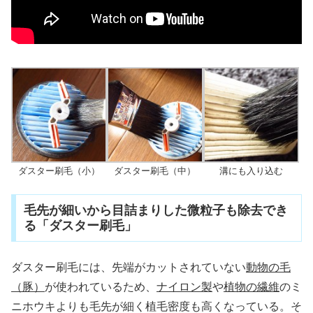
ダスター刷毛（小）
ダスター刷毛（中）
溝にも入り込む
毛先が細いから目詰まりした微粒子も除去でき
る「ダスター刷毛」
ダスター刷毛には、先端がカットされていない
動物の毛
（豚）
が使われているため、
ナイロン製
や
植物の繊維
のミ
ニホウキよりも毛先が細く植毛密度も高くなっている。そ