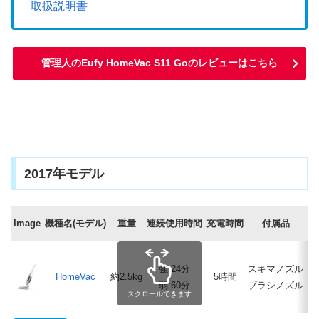
取扱説明書
管理人のEufy HomeVac S11 Goのレビューはこちら
.
2017年モデル
Image
機種名(モデル)
重量
連続使用時間
充電時間
付属品
レ
強:24分
スキマノズル
HomeVac
約2.5kg
5時間
弱:60分
ブラシノズル
スクロールできます