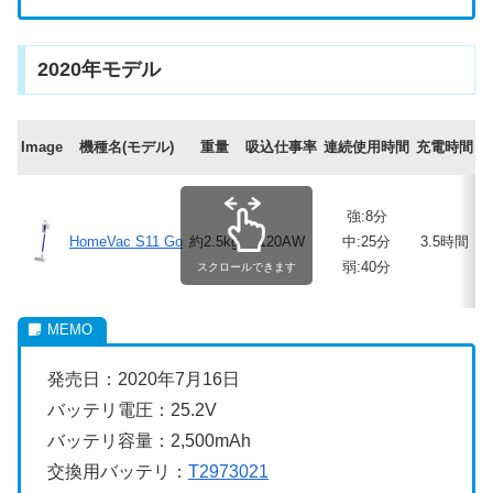
2020年モデル
Image
機種名(モデル)
重量
吸込仕事率
連続使用時間
充電時間
強:8分
HomeVac S11 Go
約2.5kg
120AW
中:25分
3.5時間
弱:40分
スクロールできます
発売日：2020年7月16日
バッテリ電圧：25.2V
バッテリ容量：2,500mAh
交換用バッテリ：
T2973021