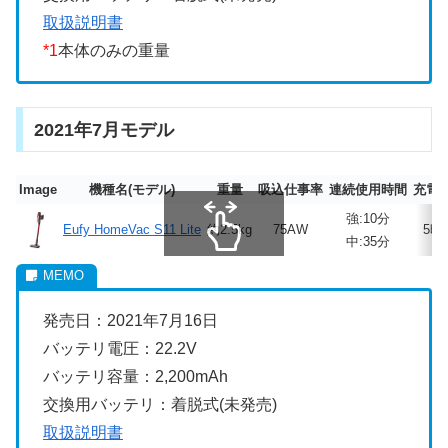
取扱説明書
*1
本体のみの重量
2021年7月モデル
Image
機種名(モデル)
重量
吸込仕事率
連続使用時間
充電
強:10分
Eufy HomeVac S11 Lite
約2.5kg
75AW
5時
中:35分
スクロールできます
発売日：2021年7月16日
バッテリ電圧：22.2V
バッテリ容量：2,200mAh
交換用バッテリ：着脱式(未発売)
取扱説明書