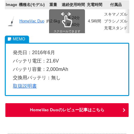
Image
機種名(モデル)
重量
連続使用時間
充電時間
付属品
レ
スキマノズル
強:24分
HomeVac Duo
約2.6kg
4.5時間
ブラシノズル
弱:60分
充電スタンド
スクロールできます
発売日：2016年6月
バッテリ電圧：21.6V
バッテリ容量：2,000mAh
交換用バッテリ：無し
取扱説明書
HomeVac Duoのレビュー記事はこちら
.