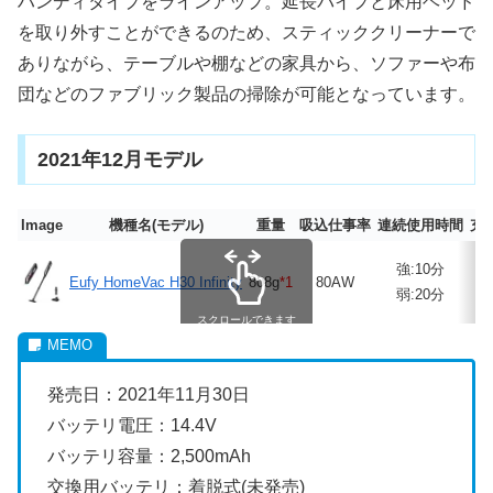
ハンディタイプをラインアップ。延長パイプと床用ヘッド
を取り外すことができるのため、スティッククリーナーで
ありながら、テーブルや棚などの家具から、ソファーや布
団などのファブリック製品の掃除が可能となっています。
2021年12月モデル
Image
機種名(モデル)
重量
吸込仕事率
連続使用時間
充
強:10分
Eufy HomeVac H30 Infinity
808g
*1
80AW
4
弱:20分
スクロールできます
発売日：2021年11月30日
バッテリ電圧：14.4V
バッテリ容量：2,500mAh
交換用バッテリ：着脱式(未発売)