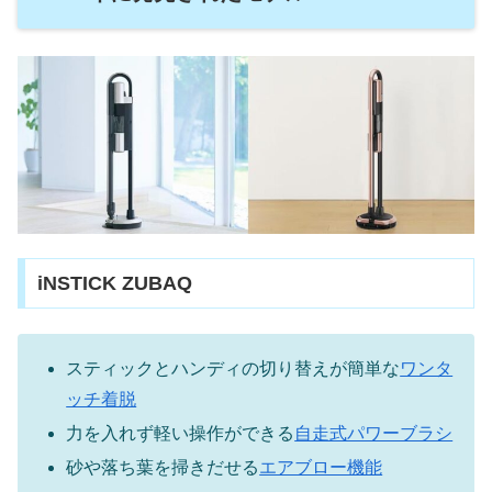
iNSTICK ZUBAQ
スティックとハンディの切り替えが簡単な
ワンタ
ッチ着脱
力を入れず軽い操作ができる
自走式パワーブラシ
砂や落ち葉を掃きだせる
エアブロー機能