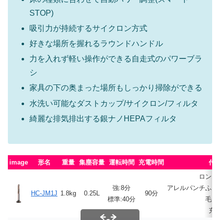
STOP)
吸引力が持続するサイクロン方式
好きな場所を握れるラウンドハンドル
力を入れず軽い操作ができる自走式のパワーブラ
シ
家具の下の奥まった場所もしっかり掃除ができる
水洗い可能なダストカップ/サイクロン/フィルタ
綺麗な排気排出する銀ナノHEPAフィルタ
image
形名
重量
集塵容量
運転時間
充電時間
付
ロング
強:8分
アレルパンチふと
HC-JM1J
1.8kg
0.25L
90分
標準:40分
毛ブ
充