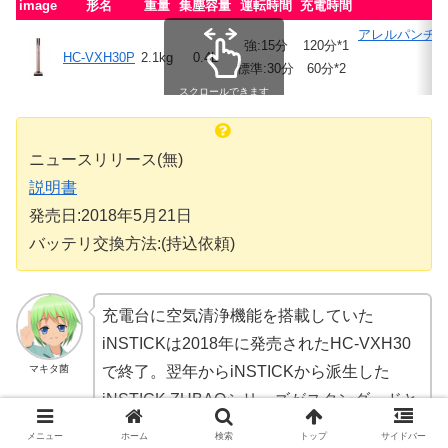
image
形名
重量
集塵容量
運転時間
充電時間
アレルパンチ
強:15分
120分*1
HC-VXH30P
2.1kg
0.4L
標準:30分
60分*2
スクロールできます
ニュースリリース(無)
説明書
発売日:2018年5月21日
バッテリ交換方法:(持込依頼)
充電台に空気清浄機能を搭載していた
iNSTICKは2018年に発売されたHC-VXH30
マキタ菌
で終了。翌年からiNSTICKから派生した
iNSTICK ZUBAQシリーズがスタンダードと
なっている。
メニュー
ホーム
検索
トップ
サイドバー