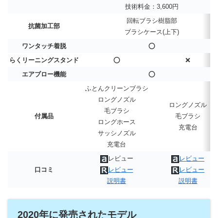
技術料金：3,600円
回転ブラシ樹脂部
抗菌加工部
ブラシケース(上下)
ワンタッチ着脱
⭕
らくリーニングスタンド
⭕
❌
エアブロー機能
⭕
ふとんクリーンブラシ
ロングノズル
ロングノズル
毛ブラシ
付属品
毛ブラシ
ロングホース
充電台
サッシノズル
充電台
レビュー
レビュー
口コミ
レビュー
レビュー
説明書
説明書
2020年に発売されたモデル