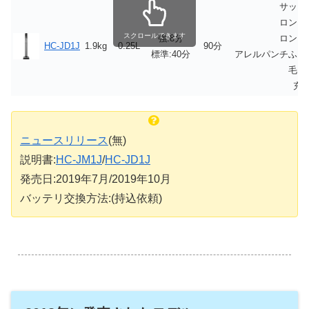
サッシ
ロング
スクロールできます
強:8分
ロング
HC-JD1J
1.9kg
0.25L
90分
標準:40分
アレルパンチふと
毛ブ
充
ニュースリリース
(無)
説明書:
HC-JM1J
/
HC-JD1J
発売日:2019年7月/2019年10月
バッテリ交換方法:(持込依頼)
.