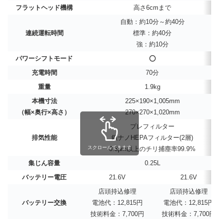
フラットヘッド機構
高さ6cmまで
自動：約10分～約40分
連続運転時間
標準：約40分
強：約10分
パワーシフトモード
⭕
充電時間
70分
重量
1.9kg
本機寸法
225×190×1,005mm
（幅×奥行×高さ）
270×270×1,020mm
プレフィルター
排気性能
銀ナノHEPAフィルター(2層)
スクロールできます
0.3μm以上のチリ捕塵率99.9%
集じん容量
0.25L
バッテリー電圧
21.6V
21.6V
店頭持込修理
店頭持込修理
バッテリー交換
電池代：12,815円
電池代：12,815円
技術料金：7,700円
技術料金：7,700円