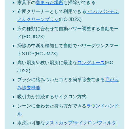
家具下の
奥まった場所
も掃除ができる
布団クリーナーとして利用できる
アレルパンチふ
とんクリーンブラシ
(HC-JD2X)
床の種類に合わせて自動パワー調整する自動モー
ド(HC-JD2X)
掃除の中断を検知して自動でパワーダウンスマー
トSTOP(HC-JM2X)
高い場所や狭い場所に最適な
ロングホース
(HC-
JD2X)
ブラシに絡みついたゴミを簡単除去できる
毛がら
み除去機能
吸引力が持続するサイクロン方式
シーンに合わせた持ち方ができる
ラウンドハンド
ル
水洗い可能な
ダストカップ/サイクロン/フィルタ