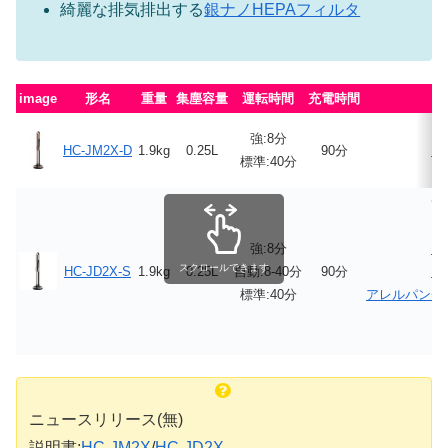
綺麗な排気排出する
銀ナノHEPAフィルタ
image
形名
重量
集塵容量
運転時間
充電時間
強:8分
HC-JM2X-D
1.9kg
0.25L
90分
ロ
標準:40分
サ
強:8分
ロ
スクロールできます
HC-JD2X-S
1.9kg
0.25L
自動:8-40分
90分
ロ
標準:40分
アレルパンチ
ニュースリリース(無)
説明書:
HC-JM2X
/
HC-JD2X