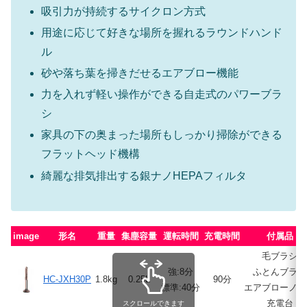
吸引力が持続するサイクロン方式
用途に応じて好きな場所を握れるラウンドハンド
ル
砂や落ち葉を掃きだせるエアブロー機能
力を入れず軽い操作ができる自走式のパワーブラ
シ
家具の下の奥まった場所もしっかり掃除ができる
フラットヘッド機構
綺麗な排気排出する銀ナノHEPAフィルタ
image
形名
重量
集塵容量
運転時間
充電時間
付属品
毛ブラシ
強:8分
ふとんブラシ
HC-JXH30P
1.8kg
0.25L
90分
標準:40分
エアブローノズ
充電台
スクロールできます