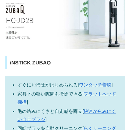
iNSTICK ZUBAQ
すぐにお掃除がはじめられる[
ワンタッチ着脱
]
家具下の狭い隙間も掃除できる[
フラットヘッド
機構
]
毛の絡みにくさと自走感を両立[
快速からみにく
い自走ブラシ
]
回転ブラシを自動クリーニング[
らくリーニング