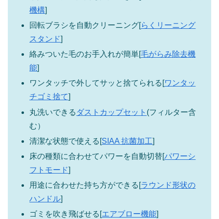
機構
]
回転ブラシを自動クリーニング[
らくリーニング
スタンド
]
絡みついた毛のお手入れが簡単[
毛がらみ除去機
能
]
ワンタッチで外してサッと捨てられる[
ワンタッ
チゴミ捨て
]
丸洗いできる
ダストカップセット
(フィルター含
む）
清潔な状態で使える[
SIAA 抗菌加工
]
床の種類に合わせてパワーを自動切替[
パワーシ
フトモード
]
用途に合わせた持ち方ができる[
ラウンド形状の
ハンドル
]
ゴミを吹き飛ばせる[
エアブロー機能
]