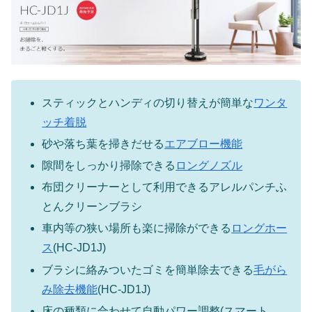
スティックとハンディの切り替えが簡単な
ワンタ
ッチ着脱
砂や落ち葉を掃きだせる
エアブロー機能
隙間をしっかり掃除できる
ロングノズル
布団クリーナーとして利用できるアレルパンチふ
とんクリーンブラシ
車内等の狭い場所も楽に掃除ができる
ロングホー
ス
(HC-JD1J)
ブラシに絡みついたゴミを簡単除去できる
毛がら
み除去機能
(HC-JD1J)
床の種類に合わせて自動パワー調整(スマート