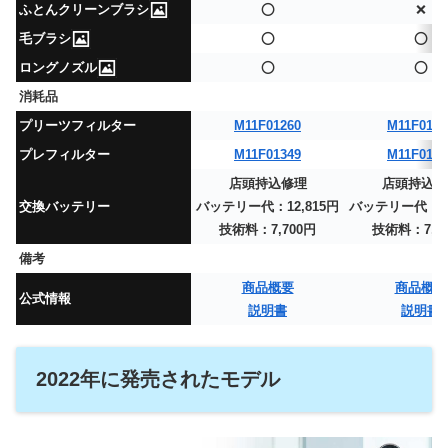
ふとんクリーンブラシ
⭕
❌
毛ブラシ
⭕
⭕
ロングノズル
⭕
⭕
消耗品
プリーツフィルター
M11F01260
M11F0126
プレフィルター
M11F01349
M11F0134
店頭持込修理
店頭持込修
交換バッテリー
バッテリー代：12,815円
バッテリー代：12
技術料：7,700円
技術料：7,7
備考
商品概要
商品概要
公式情報
説明書
説明書
2022年に発売されたモデル