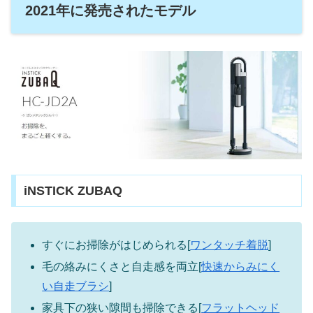
2021年に発売されたモデル
iNSTICK ZUBAQ
すぐにお掃除がはじめられる[
ワンタッチ着脱
]
毛の絡みにくさと自走感を両立[
快速からみにく
い自走ブラシ
]
家具下の狭い隙間も掃除できる[
フラットヘッド