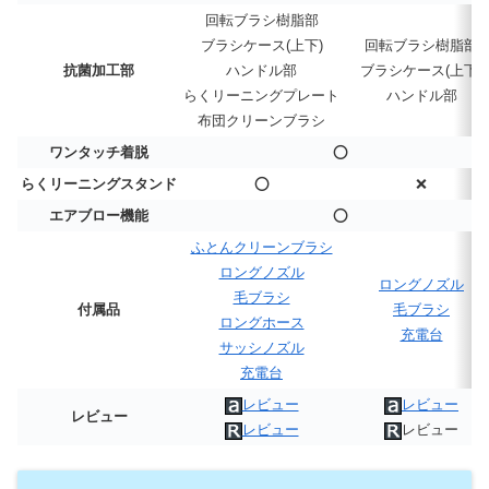
回転ブラシ樹脂部
ブラシケース(上下)
回転ブラシ樹脂部
抗菌加工部
ハンドル部
ブラシケース(上下)
らくリーニングプレート
ハンドル部
布団クリーンブラシ
ワンタッチ着脱
⭕
らくリーニングスタンド
⭕
❌
エアブロー機能
⭕
ふとんクリーンブラシ
ロングノズル
ロングノズル
毛ブラシ
付属品
毛ブラシ
ロングホース
充電台
サッシノズル
充電台
レビュー
レビュー
レビュー
レビュー
レビュー