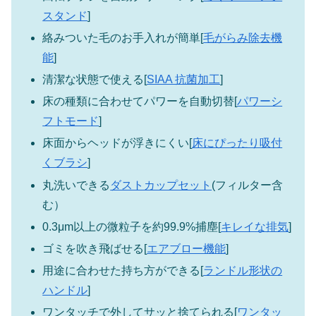
スタンド
]
絡みついた毛のお手入れが簡単[
毛がらみ除去機
能
]
清潔な状態で使える[
SIAA 抗菌加工
]
床の種類に合わせてパワーを自動切替[
パワーシ
フトモード
]
床面からヘッドが浮きにくい[
床にぴったり吸付
くブラシ
]
丸洗いできる
ダストカップセット
(フィルター含
む）
0.3μm以上の微粒子を約99.9%捕塵[
キレイな排気
]
ゴミを吹き飛ばせる[
エアブロー機能
]
用途に合わせた持ち方ができる[
ランドル形状の
ハンドル
]
ワンタッチで外してサッと捨てられる[
ワンタッ