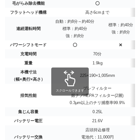
毛がらみ除去機能
⭕
フラットヘッド機構
高さ6cmまで
自動：約8分～約40分
標準：約40分
連続運転時間
標準：約40分
強：約8分
強：約8分
パワーシフトモード
⭕
❌
充電時間
70分
重量
1.9kg
本機寸法
225×190×1,005mm
（幅×奥行×高さ）
プレフィルター
スクロールできます
排気性能
銀ナノHEPAフィルター(2層)
0.3μm以上のチリ捕塵率99.9%
集じん容量
0.25L
バッテリー電圧
21.6V
店頭持込修理
バッテリー交換
電池代：11,000円