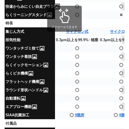
快速からみにくい自走ブラシ
⭕
⭕
らくリーニングスタンド
⭕
❌
特長
スクロールできます
集じん方式
サイクロン式
サイクロン
排気性能
0.3μm以上を99.9%↑補塵
0.3μm以上を99
ワンタッチゴミ捨て
⭕
⭕
ワンタッチ着脱
⭕
⭕
らくイックモーション
⭕
⭕
らくピタ機構
⭕
⭕
フラットヘッド機構
⭕
⭕
ラウンド形状ハンドル
⭕
⭕
自動運転
⭕
⭕
エアブロー機能
⭕
⭕
SIAA抗菌加工
⭕
9箇所
⭕
4箇所
付属品