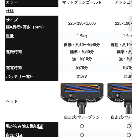
カラー
マットグランゴールド
アッシュブ
仕様
サイズ
225×190×1,005
225×190×1,
幅×奥行×高さ（mm）
重量
1.9kg
1.9kg
自動：約10〜約40分
自動：約10〜約
運転時間
標準：約40分
標準：約4
強：約10分
強：約10
充電時間
約70分
約70分
バッテリー電圧
21.6V
21.6V
ヘッド
自走式パワーブラシ
自走式パワー
毛がらみ除去機能
⭕
⭕
自走式
⭕
⭕