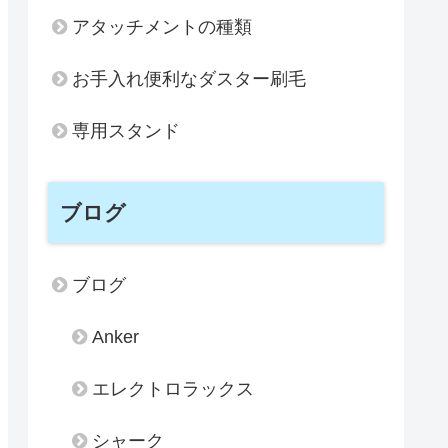
アタッチメントの種類
お手入れ便利なダスター刷毛
専用スタンド
ブログ
ブログ
Dyson Micro 1.5kg
rigin
Dyson Micro 1.5kg Co
SV21 HEPA BU
Anker
SV21 FF COM 
ジャパネットオリジナル
エレクトロラックス
捕集
0.1μmを99.97%捕集
0.3μmを99.99%
シャーク