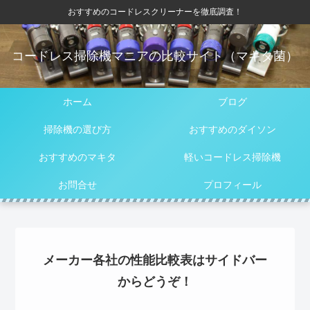
おすすめのコードレスクリーナーを徹底調査！
コードレス掃除機マニアの比較サイト（マキタ菌）
ホーム
ブログ
掃除機の選び方
おすすめのダイソン
おすすめのマキタ
軽いコードレス掃除機
お問合せ
プロフィール
メーカー各社の性能比較表はサイドバー
からどうぞ！