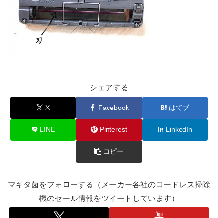
シェアする
X
Facebook
はてブ
LINE
Pinterest
LinkedIn
コピー
マキタ菌をフォローする（メーカー各社のコードレス掃除
機のセール情報をツイートしています）