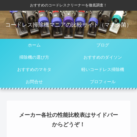
おすすめのコードレスクリーナーを徹底調査！
コードレス掃除機マニアの比較サイト（マキタ菌）
ホーム
ブログ
掃除機の選び方
おすすめのダイソン
おすすめのマキタ
軽いコードレス掃除機
お問合せ
プロフィール
メーカー各社の性能比較表はサイドバー
からどうぞ！