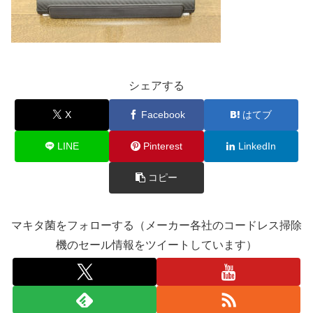
シェアする
X
Facebook
はてブ
LINE
Pinterest
LinkedIn
コピー
マキタ菌をフォローする（メーカー各社のコードレス掃除
機のセール情報をツイートしています）