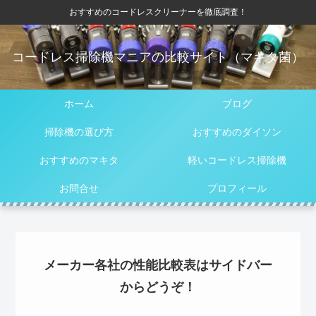
おすすめのコードレスクリーナーを徹底調査！
コードレス掃除機マニアの比較サイト（マキタ菌）
ホーム
ブログ
掃除機の選び方
おすすめのダイソン
おすすめのマキタ
軽いコードレス掃除機
お問合せ
プロフィール
メーカー各社の性能比較表はサイドバー
からどうぞ！