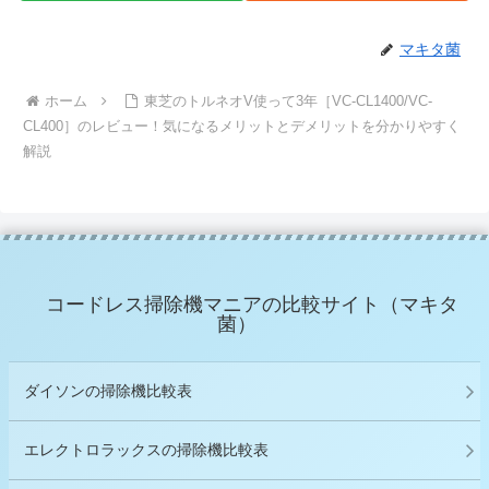
マキタ菌
ホーム
東芝のトルネオV使って3年［VC-CL1400/VC-
CL400］のレビュー！気になるメリットとデメリットを分かりやすく
解説
コードレス掃除機マニアの比較サイト（マキタ
菌）
ダイソンの掃除機比較表
エレクトロラックスの掃除機比較表