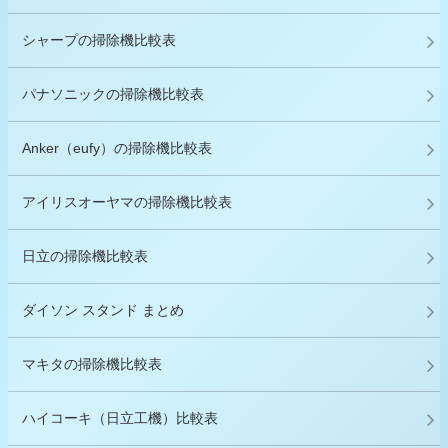
シャープの掃除機比較表
パナソニックの掃除機比較表
Anker（eufy）の掃除機比較表
アイリスオーヤマの掃除機比較表
日立の掃除機比較表
ダイソン スタンド まとめ
マキタの掃除機比較表
ハイコーキ（日立工機）比較表