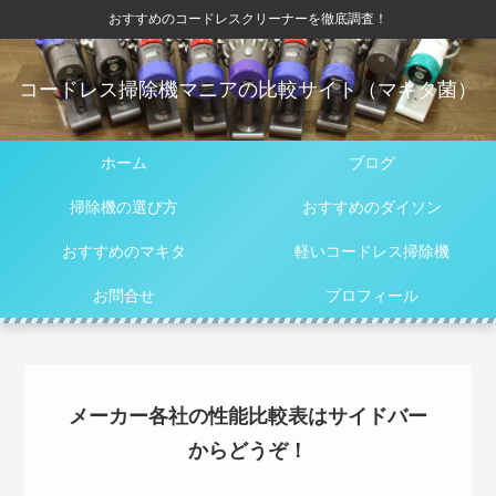
おすすめのコードレスクリーナーを徹底調査！
コードレス掃除機マニアの比較サイト（マキタ菌）
ホーム
ブログ
掃除機の選び方
おすすめのダイソン
おすすめのマキタ
軽いコードレス掃除機
お問合せ
プロフィール
メーカー各社の性能比較表はサイドバー
からどうぞ！