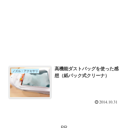
高機能ダストバッグを使った感
ノズル・アクセサリ
想（紙パック式クリーナ）
2014.10.31
PR