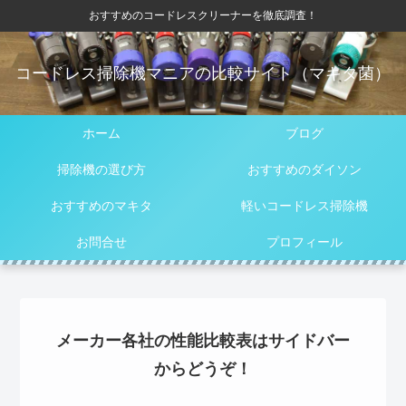
おすすめのコードレスクリーナーを徹底調査！
コードレス掃除機マニアの比較サイト（マキタ菌）
ホーム
ブログ
掃除機の選び方
おすすめのダイソン
おすすめのマキタ
軽いコードレス掃除機
お問合せ
プロフィール
メーカー各社の性能比較表はサイドバー
からどうぞ！