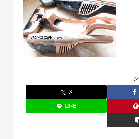
シ
X
LINE