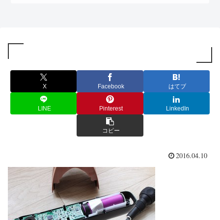
X
Facebook
はてブ
LINE
Pinterest
LinkedIn
コピー
2016.04.10