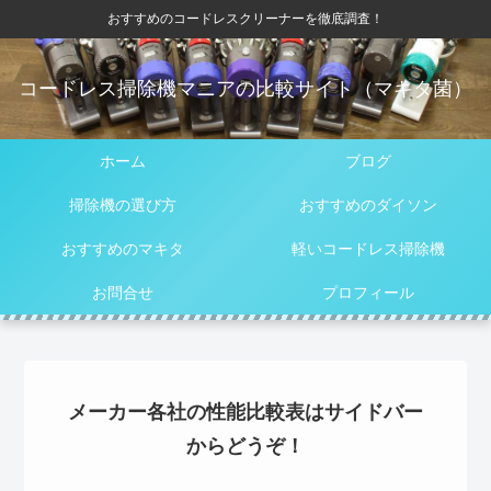
おすすめのコードレスクリーナーを徹底調査！
コードレス掃除機マニアの比較サイト（マキタ菌）
ホーム
ブログ
掃除機の選び方
おすすめのダイソン
おすすめのマキタ
軽いコードレス掃除機
お問合せ
プロフィール
メーカー各社の性能比較表はサイドバー
からどうぞ！