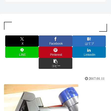
X
Facebook
はてブ
LINE
Pinterest
LinkedIn
コピー
2017.01.11