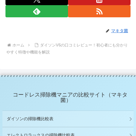
マキタ菌
ホーム
ダイソンV6の口コミレビュー！初心者にも分かり
やすく特徴や機能を解説
コードレス掃除機マニアの比較サイト（マキタ
菌）
ダイソンの掃除機比較表
エレクトロラックスの掃除機比較表