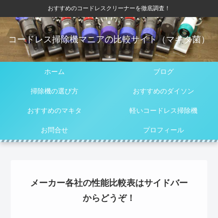
おすすめのコードレスクリーナーを徹底調査！
コードレス掃除機マニアの比較サイト（マキタ菌）
ホーム
ブログ
掃除機の選び方
おすすめのダイソン
おすすめのマキタ
軽いコードレス掃除機
お問合せ
プロフィール
メーカー各社の性能比較表はサイドバー
からどうぞ！