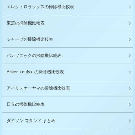
エレクトロラックスの掃除機比較表
東芝の掃除機比較表
シャープの掃除機比較表
パナソニックの掃除機比較表
Anker（eufy）の掃除機比較表
アイリスオーヤマの掃除機比較表
日立の掃除機比較表
ダイソン スタンド まとめ