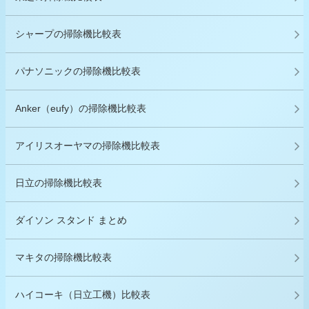
シャープの掃除機比較表
パナソニックの掃除機比較表
Anker（eufy）の掃除機比較表
アイリスオーヤマの掃除機比較表
日立の掃除機比較表
ダイソン スタンド まとめ
マキタの掃除機比較表
ハイコーキ（日立工機）比較表