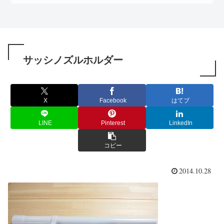
サッシノズルホルダー
X
Facebook
はてブ
LINE
Pinterest
LinkedIn
コピー
2014.10.28