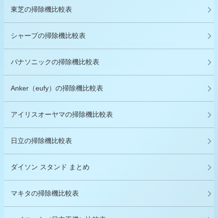
東芝の掃除機比較表
シャープの掃除機比較表
パナソニックの掃除機比較表
Anker（eufy）の掃除機比較表
アイリスオーヤマの掃除機比較表
日立の掃除機比較表
ダイソン スタンド まとめ
マキタの掃除機比較表