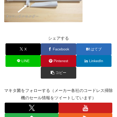
シェアする
X
Facebook
はてブ
LINE
Pinterest
LinkedIn
コピー
マキタ菌をフォローする（メーカー各社のコードレス掃除
機のセール情報をツイートしています）